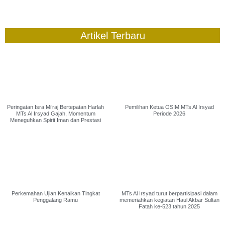
Artikel Terbaru
Peringatan Isra Mi’raj Bertepatan Harlah
Pemilihan Ketua OSIM MTs Al Irsyad
MTs Al Irsyad Gajah, Momentum
Periode 2026
Meneguhkan Spirit Iman dan Prestasi
Perkemahan Ujian Kenaikan Tingkat
MTs Al Irsyad turut berpartisipasi dalam
Penggalang Ramu
memeriahkan kegiatan Haul Akbar Sultan
Fatah ke-523 tahun 2025