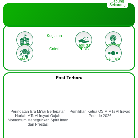
Bersama Kami
Gabung
Sekarang
Kegiatan
Profil
Fasilitas
Prestasi
Galeri
PPDB
Ekskul
Lainnya
Post Terbaru
Peringatan Isra Mi’raj Bertepatan
Pemilihan Ketua OSIM MTs Al Irsyad
Harlah MTs Al Irsyad Gajah,
Periode 2026
Momentum Meneguhkan Spirit Iman
dan Prestasi