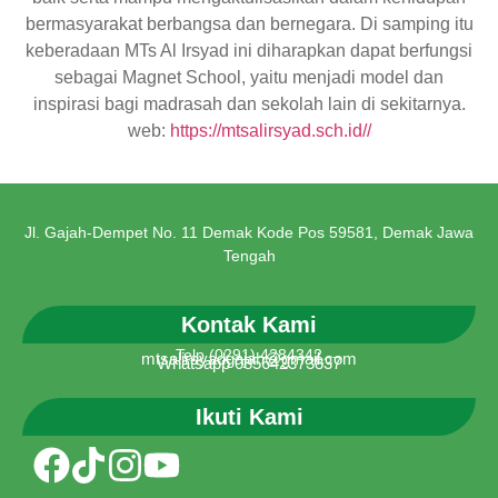
bermasyarakat berbangsa dan bernegara. Di samping itu
keberadaan MTs Al Irsyad ini diharapkan dapat berfungsi
sebagai Magnet School, yaitu menjadi model dan
inspirasi bagi madrasah dan sekolah lain di sekitarnya.
web:
https://mtsalirsyad.sch.id//
Jl. Gajah-Dempet No. 11 Demak Kode Pos 59581, Demak Jawa
Tengah
Kontak Kami
Telp (0291) 4284342
mtsalirsyadgajah@gmail.com
Whatsapp 085642373837
Ikuti Kami