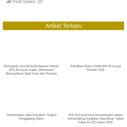
Post Views:
20
Artikel Terbaru
Peringatan Isra Mi’raj Bertepatan Harlah
Pemilihan Ketua OSIM MTs Al Irsyad
MTs Al Irsyad Gajah, Momentum
Periode 2026
Meneguhkan Spirit Iman dan Prestasi
Perkemahan Ujian Kenaikan Tingkat
MTs Al Irsyad turut berpartisipasi dalam
Penggalang Ramu
memeriahkan kegiatan Haul Akbar Sultan
Fatah ke-523 tahun 2025