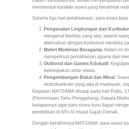
Dalam sambutannya, beliau menyampaikan pe
membentuk karakter siswa yang berakhlak mul
Selama tiga hari pelaksanaan, para siswa baru 
Pengenalan Lingkungan dan Kurikulu
mengenal fasilitas yang ada, seperti ruan
dikenalkan dengan kurikulum merdeka y
Materi Moderasi Beragama
: Materi ini 
memperkuat pemahaman agama dan membe
Outbond dan Games Edukatif
: Kegiata
kekompakan antar siswa.
Pengembangan Bakat dan Minat
: Sisw
ekstrakurikuler yang ada di madrasah, sep
Kegiatan MATSAMA ditutup pada hari Rabu, 17
(Penerimaan Tamu Penggalang), Kepala Madr
harapannya agar para siswa baru dapat menge
pendidikan di MTs Al Irsyad Gajah Demak.
Dengan berakhirnya MATSAMA, para siswa bar