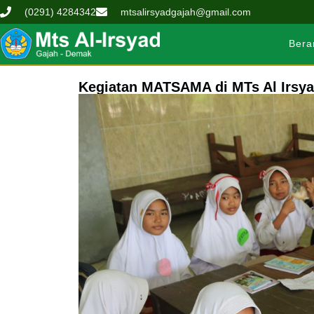
(0291) 4284342
mtsalirsyadgajah@gmail.com
Bera
Kegiatan MATSAMA di MTs Al Irsy