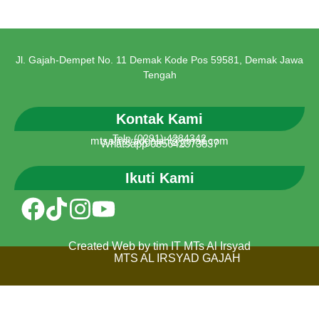
Jl. Gajah-Dempet No. 11 Demak Kode Pos 59581, Demak Jawa
Tengah
Kontak Kami
Telp (0291) 4284342
mtsalirsyadgajah@gmail.com
Whatsapp 085642373837
Ikuti Kami
Created Web by tim IT MTs Al Irsyad
MTS AL IRSYAD GAJAH