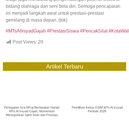
bidang olahraga dan seni bela diri. Semoga pencapaian
ini menjadi langkah awal untuk prestasi-prestasi
gemilang di masa depan. (tok)
#MTsAlIrsyadGajah
#PrestasiSiswa
#PencakSilat
#KotaWal
Post Views:
20
Artikel Terbaru
Peringatan Isra Mi’raj Bertepatan Harlah
Pemilihan Ketua OSIM MTs Al Irsyad
MTs Al Irsyad Gajah, Momentum
Periode 2026
Meneguhkan Spirit Iman dan Prestasi