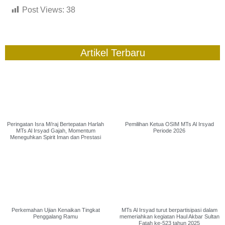
Post Views:
38
Artikel Terbaru
Peringatan Isra Mi’raj Bertepatan Harlah
Pemilihan Ketua OSIM MTs Al Irsyad
MTs Al Irsyad Gajah, Momentum
Periode 2026
Meneguhkan Spirit Iman dan Prestasi
Perkemahan Ujian Kenaikan Tingkat
MTs Al Irsyad turut berpartisipasi dalam
Penggalang Ramu
memeriahkan kegiatan Haul Akbar Sultan
Fatah ke-523 tahun 2025