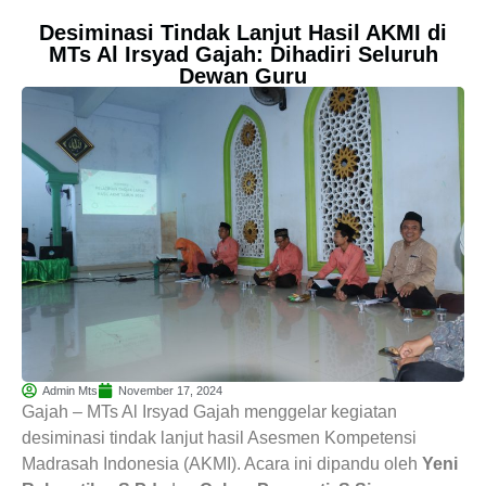
Desiminasi Tindak Lanjut Hasil AKMI di
MTs Al Irsyad Gajah: Dihadiri Seluruh
Dewan Guru
Admin Mts
November 17, 2024
Gajah – MTs Al Irsyad Gajah menggelar kegiatan
desiminasi tindak lanjut hasil Asesmen Kompetensi
Madrasah Indonesia (AKMI). Acara ini dipandu oleh
Yeni