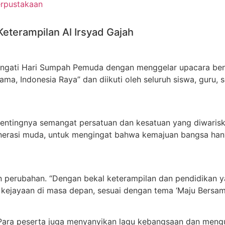
rpustakaan
terampilan Al Irsyad Gajah
ringati Hari Sumpah Pemuda dengan menggelar upacara be
a, Indonesia Raya” dan diikuti oleh seluruh siswa, guru, 
ntingnya semangat persatuan dan kesatuan yang diwarisk
rasi muda, untuk mengingat bahwa kemajuan bangsa hanya 
 perubahan. “Dengan bekal keterampilan dan pendidikan ya
ejayaan di masa depan, sesuai dengan tema ‘Maju Bersama
Para peserta juga menyanyikan lagu kebangsaan dan meng