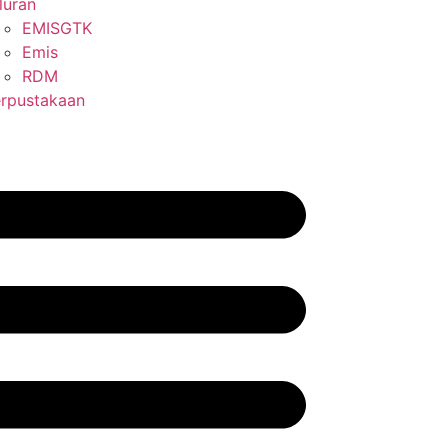
luran
EMISGTK
Emis
RDM
rpustakaan