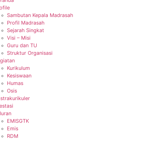
ofile
Sambutan Kepala Madrasah
Profil Madrasah
Sejarah Singkat
Visi – Misi
Guru dan TU
Struktur Organisasi
giatan
Kurikulum
Kesiswaan
Humas
Osis
strakurikuler
estasi
luran
EMISGTK
Emis
RDM