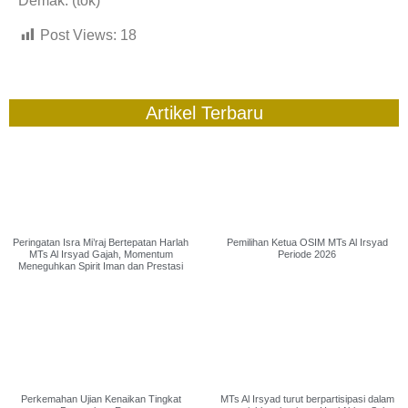
Demak. (tok)
Post Views:
18
Artikel Terbaru
Peringatan Isra Mi’raj Bertepatan Harlah
Pemilihan Ketua OSIM MTs Al Irsyad
MTs Al Irsyad Gajah, Momentum
Periode 2026
Meneguhkan Spirit Iman dan Prestasi
Perkemahan Ujian Kenaikan Tingkat
MTs Al Irsyad turut berpartisipasi dalam