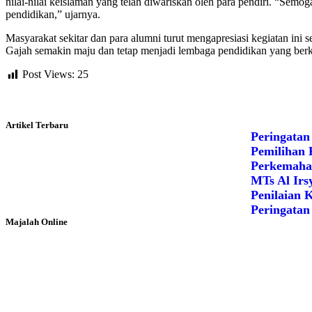
nilai-nilai keislaman yang telah diwariskan oleh para pendiri. “Se
pendidikan,” ujarnya.
Masyarakat sekitar dan para alumni turut mengapresiasi kegiatan ini
Gajah semakin maju dan tetap menjadi lembaga pendidikan yang berko
Post Views:
25
Artikel Terbaru
Peringatan
Pemilihan 
Perkemaha
MTs Al Irs
Penilaian 
Peringatan
Majalah Online