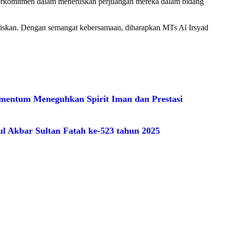
s berkomitmen dalam meneruskan perjuangan mereka dalam bidang
iwariskan. Dengan semangat kebersamaan, diharapkan MTs Al Irsyad
omentum Meneguhkan Spirit Iman dan Prestasi
ul Akbar Sultan Fatah ke-523 tahun 2025