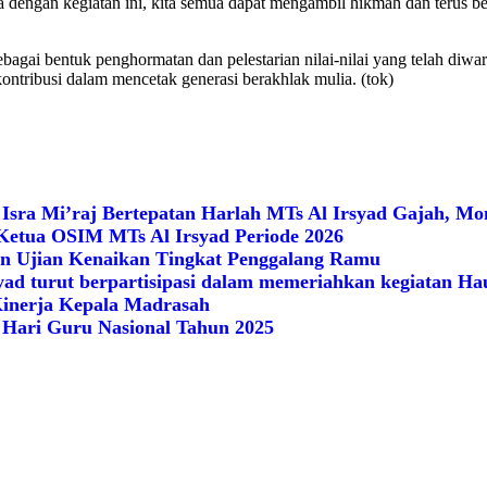
moga dengan kegiatan ini, kita semua dapat mengambil hikmah dan teru
 sebagai bentuk penghormatan dan pelestarian nilai-nilai yang telah d
ntribusi dalam mencetak generasi berakhlak mulia. (tok)
 Isra Mi’raj Bertepatan Harlah MTs Al Irsyad Gajah, M
Ketua OSIM MTs Al Irsyad Periode 2026
n Ujian Kenaikan Tingkat Penggalang Ramu
yad turut berpartisipasi dalam memeriahkan kegiatan Ha
Kinerja Kepala Madrasah
 Hari Guru Nasional Tahun 2025