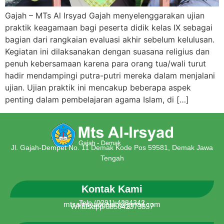
Gajah – MTs Al Irsyad Gajah menyelenggarakan ujian
praktik keagamaan bagi peserta didik kelas IX sebagai
bagian dari rangkaian evaluasi akhir sebelum kelulusan.
Kegiatan ini dilaksanakan dengan suasana religius dan
penuh kebersamaan karena para orang tua/wali turut
hadir mendampingi putra-putri mereka dalam menjalani
ujian. Ujian praktik ini mencakup beberapa aspek
penting dalam pembelajaran agama Islam, di […]
Jl. Gajah-Dempet No. 11 Demak Kode Pos 59581, Demak Jawa
Tengah
Kontak Kami
Telp (0291) 4284342
mtsalirsyadgajah@gmail.com
Whatsapp 085642373837