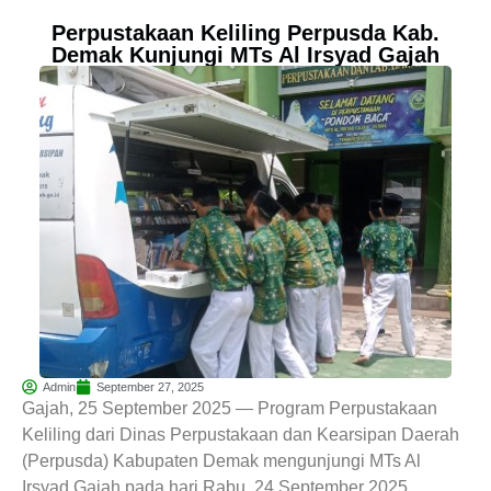
Perpustakaan Keliling Perpusda Kab.
Demak Kunjungi MTs Al Irsyad Gajah
Admin
September 27, 2025
Gajah, 25 September 2025 — Program Perpustakaan
Keliling dari Dinas Perpustakaan dan Kearsipan Daerah
(Perpusda) Kabupaten Demak mengunjungi MTs Al
Irsyad Gajah pada hari Rabu, 24 September 2025.