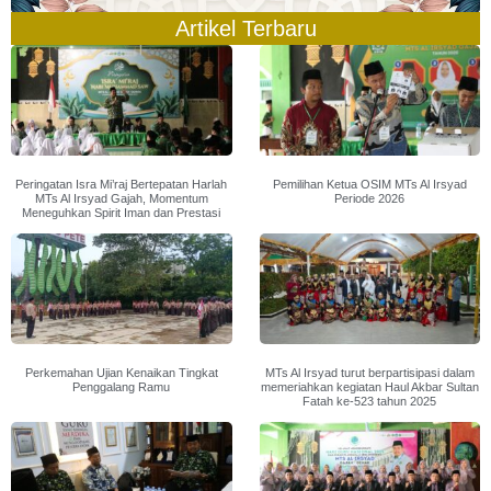
Artikel Terbaru
Peringatan Isra Mi’raj Bertepatan Harlah
Pemilihan Ketua OSIM MTs Al Irsyad
MTs Al Irsyad Gajah, Momentum
Periode 2026
Meneguhkan Spirit Iman dan Prestasi
Perkemahan Ujian Kenaikan Tingkat
MTs Al Irsyad turut berpartisipasi dalam
Penggalang Ramu
memeriahkan kegiatan Haul Akbar Sultan
Fatah ke-523 tahun 2025