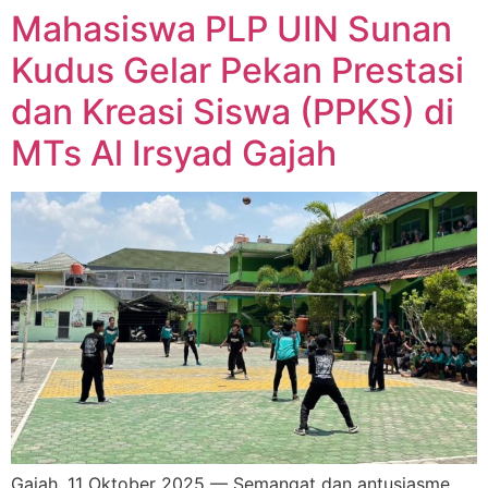
Mahasiswa PLP UIN Sunan
Kudus Gelar Pekan Prestasi
dan Kreasi Siswa (PPKS) di
MTs Al Irsyad Gajah
Gajah, 11 Oktober 2025 — Semangat dan antusiasme