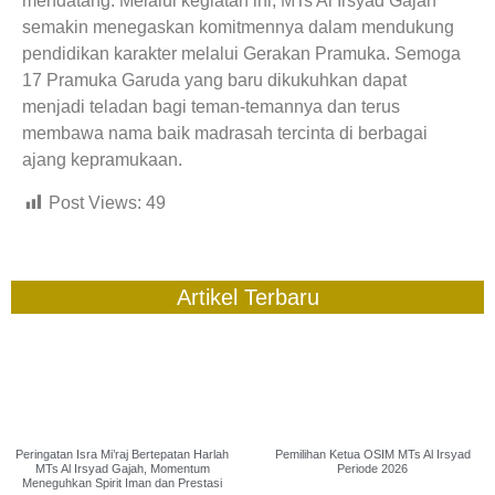
mendatang. Melalui kegiatan ini, MTs Al Irsyad Gajah
semakin menegaskan komitmennya dalam mendukung
pendidikan karakter melalui Gerakan Pramuka. Semoga
17 Pramuka Garuda yang baru dikukuhkan dapat
menjadi teladan bagi teman-temannya dan terus
membawa nama baik madrasah tercinta di berbagai
ajang kepramukaan.
Post Views:
49
Artikel Terbaru
Peringatan Isra Mi’raj Bertepatan Harlah
Pemilihan Ketua OSIM MTs Al Irsyad
MTs Al Irsyad Gajah, Momentum
Periode 2026
Meneguhkan Spirit Iman dan Prestasi