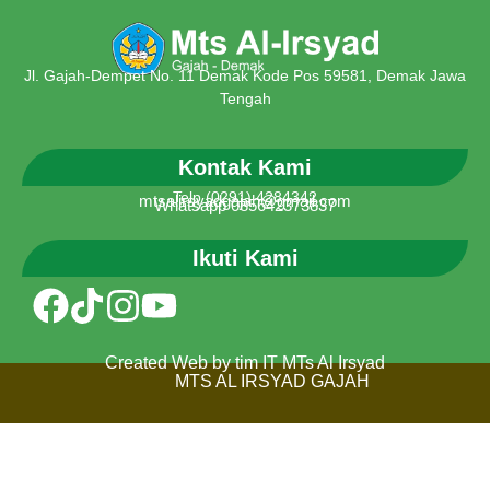
Jl. Gajah-Dempet No. 11 Demak Kode Pos 59581, Demak Jawa
Tengah
Kontak Kami
Telp (0291) 4284342
mtsalirsyadgajah@gmail.com
Whatsapp 085642373837
Ikuti Kami
Created Web by tim IT MTs Al Irsyad
MTS AL IRSYAD GAJAH