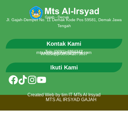
Jl. Gajah-Dempet No. 11 Demak Kode Pos 59581, Demak Jawa
Tengah
Kontak Kami
Telp (0291) 4284342
mtsalirsyadgajah@gmail.com
Whatsapp 085642373837
Ikuti Kami
Created Web by tim IT MTs Al Irsyad
MTS AL IRSYAD GAJAH