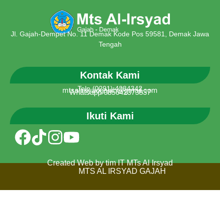
Jl. Gajah-Dempet No. 11 Demak Kode Pos 59581, Demak Jawa
Tengah
Kontak Kami
Telp (0291) 4284342
mtsalirsyadgajah@gmail.com
Whatsapp 085642373837
Ikuti Kami
Created Web by tim IT MTs Al Irsyad
MTS AL IRSYAD GAJAH