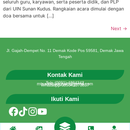
seluruh guru, karyawan, serta peserta didik, dan PLP
dari UIN Sunan Kudus. Rangkaian acara dimulai dengan
doa bersama untuk […]
Next
→
Jl. Gajah-Dempet No. 11 Demak Kode Pos 59581, Demak Jawa
Tengah
Kontak Kami
Telp (0291) 4284342
mtsalirsyadgajah@gmail.com
Whatsapp 085642373837
Ikuti Kami
Created Web by tim IT MTs Al Irsyad