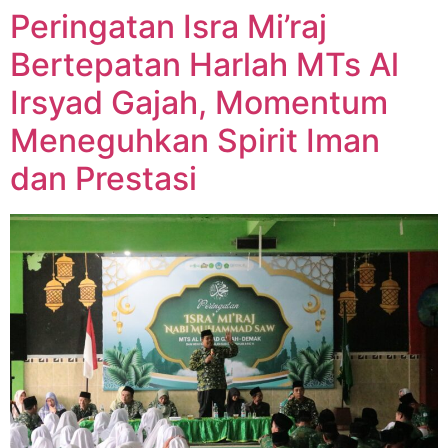
Peringatan Isra Mi’raj
Bertepatan Harlah MTs Al
Irsyad Gajah, Momentum
Meneguhkan Spirit Iman
dan Prestasi