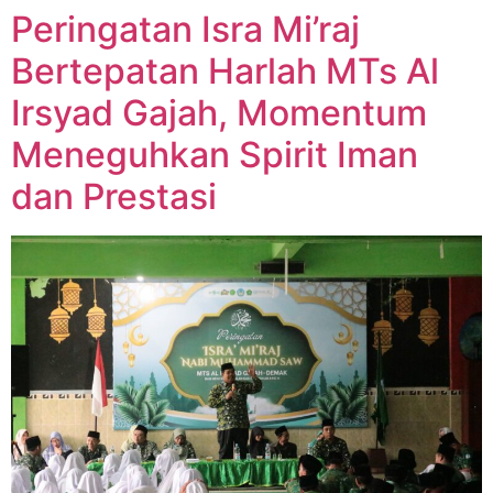
Peringatan Isra Mi’raj
Bertepatan Harlah MTs Al
Irsyad Gajah, Momentum
Meneguhkan Spirit Iman
dan Prestasi