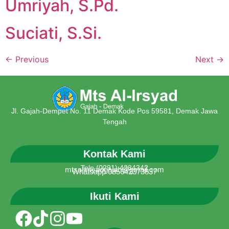
Umriyah, S.Pd.
Suciati, S.Si.
←
Previous
Next
→
Jl. Gajah-Dempet No. 11 Demak Kode Pos 59581, Demak Jawa
Tengah
Kontak Kami
Telp (0291) 4284342
mtsalirsyadgajah@gmail.com
Whatsapp 085642373837
Ikuti Kami